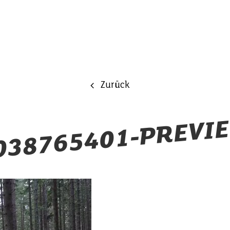
Zurück
038765401-PREVI